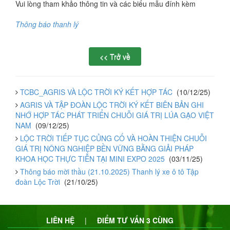
Vui lòng tham khảo thông tin và các biểu mẫu đính kèm
Thông báo thanh lý
TCBC_AGRIS VÀ LỘC TRỜI KÝ KẾT HỢP TÁC
(10/12/25)
AGRIS VÀ TẬP ĐOÀN LỘC TRỜI KÝ KẾT BIÊN BẢN GHI
NHỚ HỢP TÁC PHÁT TRIỂN CHUỖI GIÁ TRỊ LÚA GẠO VIỆT
NAM
(09/12/25)
LỘC TRỜI TIẾP TỤC CỦNG CỐ VÀ HOÀN THIỆN CHUỖI
GIÁ TRỊ NÔNG NGHIỆP BỀN VỮNG BẰNG GIẢI PHÁP
KHOA HỌC THỰC TIỄN TẠI MINI EXPO 2025
(03/11/25)
Thông báo mời thầu (21.10.2025) Thanh lý xe ô tô Tập
đoàn Lộc Trời
(21/10/25)
LIÊN HỆ
|
ĐIỂM TƯ VẤN 3 CÙNG