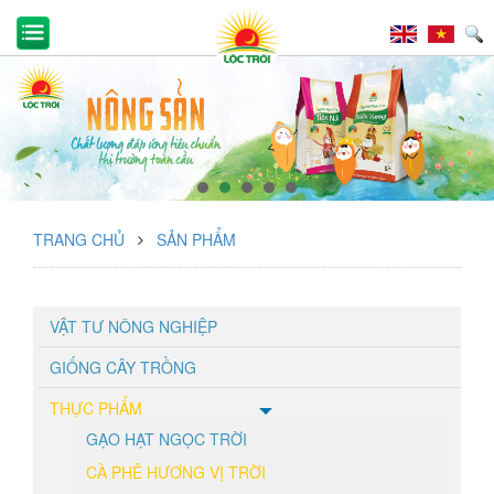
TRANG CHỦ
SẢN PHẨM
VẬT TƯ NÔNG NGHIỆP
GIỐNG CÂY TRỒNG
THỰC PHẨM
GẠO HẠT NGỌC TRỜI
CÀ PHÊ HƯƠNG VỊ TRỜI