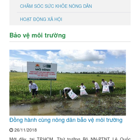
CHĂM SÓC SỨC KHỎE NÔNG DÂN
HOẠT ĐỘNG XÃ HỘI
Bảo vệ môi trường
Đồng hành cùng nông dân bảo vệ môi trường
26/11/2018
Mới đây, tại TP.HCM, Thứ trưởng Bộ NN-PTNT Lê Quốc