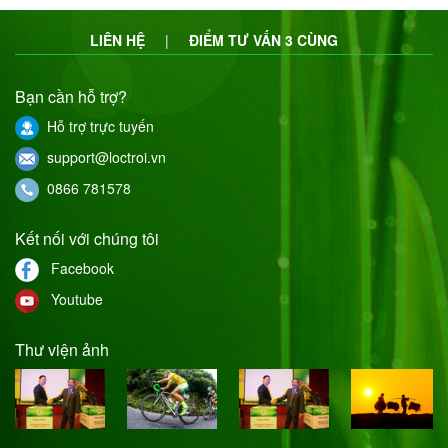
LIÊN HỆ
|
ĐIỂM TƯ VẤN 3 CÙNG
Bạn cần hỗ trợ?
Hỗ trợ trực tuyến
support@loctroi.vn
0866 781578
Kết nối với chúng tôi
Facebook
Youtube
Thư viện ảnh