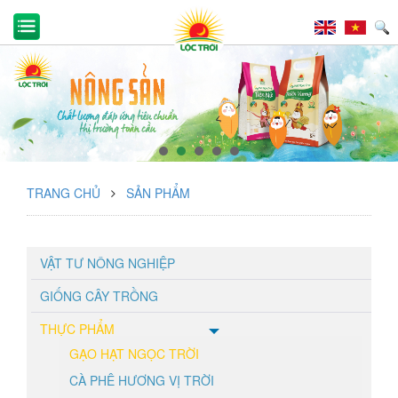
TRANG CHỦ
SẢN PHẨM
VẬT TƯ NÔNG NGHIỆP
GIỐNG CÂY TRỒNG
THỰC PHẨM
GẠO HẠT NGỌC TRỜI
CÀ PHÊ HƯƠNG VỊ TRỜI