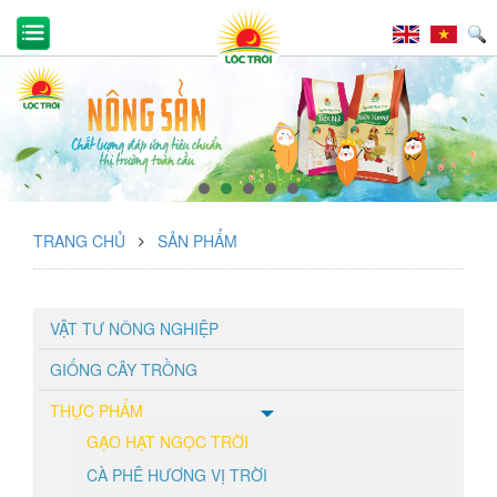
TRANG CHỦ
SẢN PHẨM
VẬT TƯ NÔNG NGHIỆP
GIỐNG CÂY TRỒNG
THỰC PHẨM
GẠO HẠT NGỌC TRỜI
CÀ PHÊ HƯƠNG VỊ TRỜI