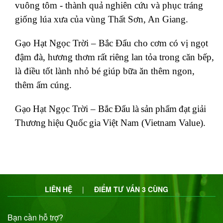
vuông tôm - thành quả nghiên cứu và phục tráng
giống lúa xưa của vùng Thất Sơn, An Giang
.
Gạo Hạt Ngọc Trời – Bắc Đẩu cho cơm có vị ngọt
đậm đà, hương thơm rất riêng lan tỏa trong căn bếp,
là điều tốt lành nhỏ bé giúp bữa ăn thêm ngon,
thêm ấm cúng
.
Gạo
Hạt Ngọc Trời –
Bắc
Đẩu
là
sản
phẩm
đạt
giải
Thương
hiệu
Quốc
gia
Việt
Nam (Vietnam Value).
LIÊN HỆ
|
ĐIỂM TƯ VẤN 3 CÙNG
Bạn cần hỗ trợ?