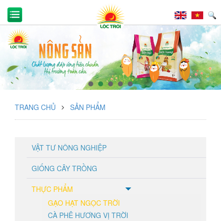
TRANG CHỦ
SẢN PHẨM
VẬT TƯ NÔNG NGHIỆP
GIỐNG CÂY TRỒNG
THỰC PHẨM
GẠO HẠT NGỌC TRỜI
CÀ PHÊ HƯƠNG VỊ TRỜI