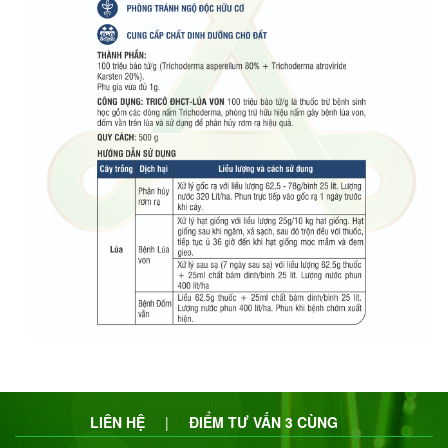
LIÊN HỆ
|
ĐIỂM TƯ VẤN 3 CÙNG