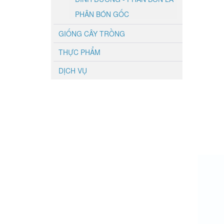
PHÂN BÓN GỐC
GIỐNG CÂY TRỒNG
THỰC PHẨM
DỊCH VỤ