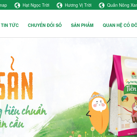
emap
Hạt Ngọc Trời
Hương Vị Trời
Quản Nông Xa
TIN TỨC
CHUYỂN ĐỔI SỐ
SẢN PHẨM
QUAN HỆ CỔ Đ