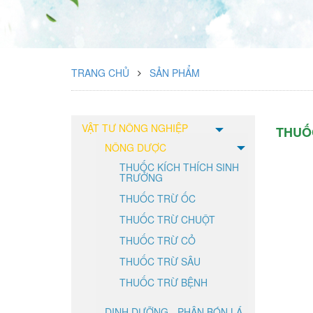
TRANG CHỦ
SẢN PHẨM
VẬT TƯ NÔNG NGHIỆP
THUỐ
NÔNG DƯỢC
THUỐC KÍCH THÍCH SINH
TRƯỞNG
THUỐC TRỪ ỐC
THUỐC TRỪ CHUỘT
THUỐC TRỪ CỎ
THUỐC TRỪ SÂU
THUỐC TRỪ BỆNH
DINH DƯỠNG - PHÂN BÓN LÁ