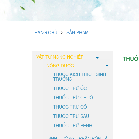
TRANG CHỦ
SẢN PHẨM
VẬT TƯ NÔNG NGHIỆP
THUỐ
NÔNG DƯỢC
THUỐC KÍCH THÍCH SINH
TRƯỞNG
THUỐC TRỪ ỐC
THUỐC TRỪ CHUỘT
THUỐC TRỪ CỎ
THUỐC TRỪ SÂU
THUỐC TRỪ BỆNH
DINH DƯỠNG - PHÂN BÓN LÁ