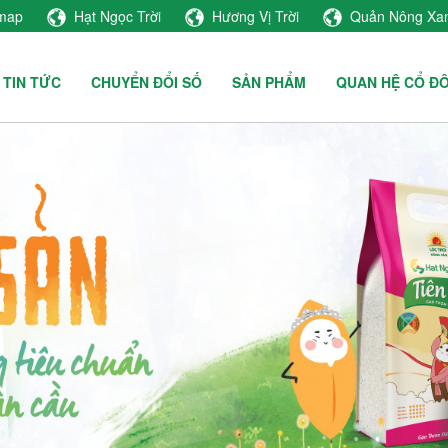
emap
Hạt Ngọc Trời
Hương Vị Trời
Quản Nông Xa
TIN TỨC
CHUYỂN ĐỔI SỐ
SẢN PHẨM
QUAN HỆ CỔ Đ