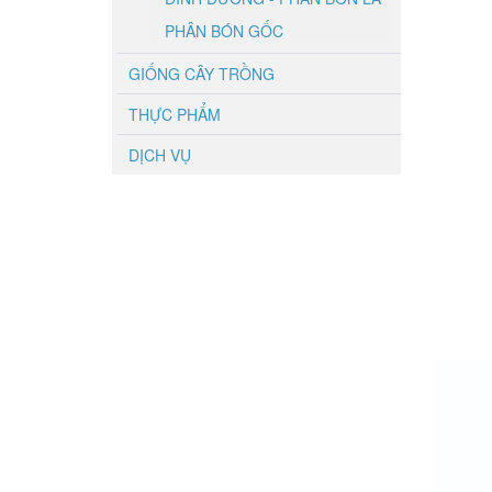
PHÂN BÓN GỐC
GIỐNG CÂY TRỒNG
THỰC PHẨM
DỊCH VỤ