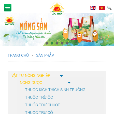
TRANG CHỦ
SẢN PHẨM
VẬT TƯ NÔNG NGHIỆP
NÔNG DƯỢC
THUỐC KÍCH THÍCH SINH TRƯỞNG
THUỐC TRỪ ỐC
THUỐC TRỪ CHUỘT
THUỐC TRỪ CỎ