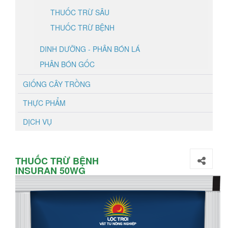
THUỐC TRỪ SÂU
THUỐC TRỪ BỆNH
DINH DƯỠNG - PHÂN BÓN LÁ
PHÂN BÓN GỐC
GIỐNG CÂY TRỒNG
THỰC PHẨM
DỊCH VỤ
THUỐC TRỪ BỆNH
INSURAN 50WG