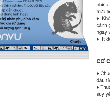
nhiều 
trực t
♦ Khô
cảnh 
ngay v
♦ Ít đ
CƠ C
♦ Chuộ
đầu tí
♦ Thu
suy yế