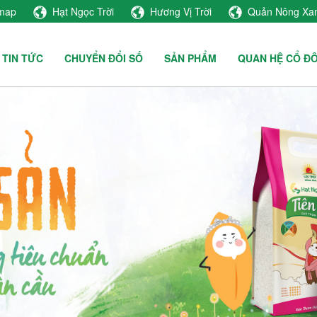
emap
Hạt Ngọc Trời
Hương Vị Trời
Quản Nông Xa
TIN TỨC
CHUYỂN ĐỔI SỐ
SẢN PHẨM
QUAN HỆ CỔ Đ