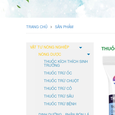
TRANG CHỦ
SẢN PHẨM
VẬT TƯ NÔNG NGHIỆP
THUỐ
NÔNG DƯỢC
THUỐC KÍCH THÍCH SINH
TRƯỞNG
THUỐC TRỪ ỐC
THUỐC TRỪ CHUỘT
THUỐC TRỪ CỎ
THUỐC TRỪ SÂU
THUỐC TRỪ BỆNH
DINH DƯỠNG - PHÂN BÓN LÁ