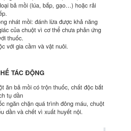
loại bả mồi (lúa, bắp, gạo…) hoặc rải
iếp.
ng nhát mồi: đánh lừa được khả năng
giác của chuột vì cơ thể chưa phản ứng
ới thuốc.
ộc với gia cầm và vật nuôi.
HẾ TÁC ĐỘNG
t ăn bả mồi có trộn thuốc, chất độc bắt
ch tụ dần
ốc ngăn chặn quá trình đông máu, chuột
u dần và chết vì xuất huyết nội.