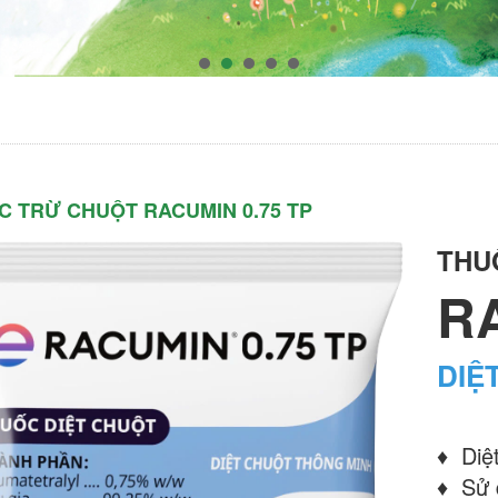
C TRỪ CHUỘT RACUMIN 0.75 TP
THU
R
DIỆ
♦ Diệ
♦ Sử d