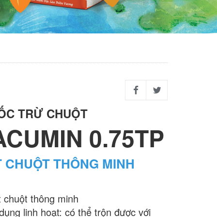
ỐC TRỪ CHUỘT
ACUMIN 0.75TP
T CHUỘT THÔNG MINH
t chuột thông minh
ụng linh hoạt: có thể trộn được với