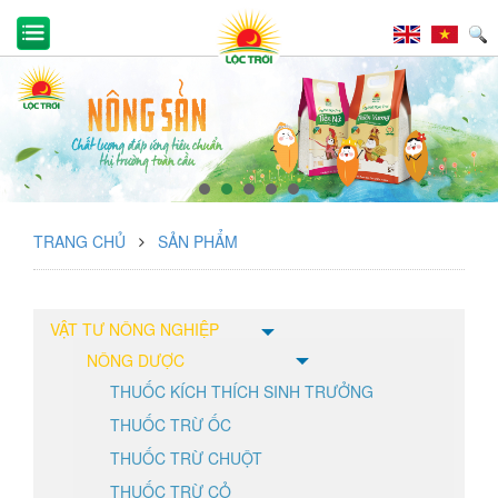
TRANG CHỦ
SẢN PHẨM
VẬT TƯ NÔNG NGHIỆP
NÔNG DƯỢC
THUỐC KÍCH THÍCH SINH TRƯỞNG
THUỐC TRỪ ỐC
THUỐC TRỪ CHUỘT
THUỐC TRỪ CỎ