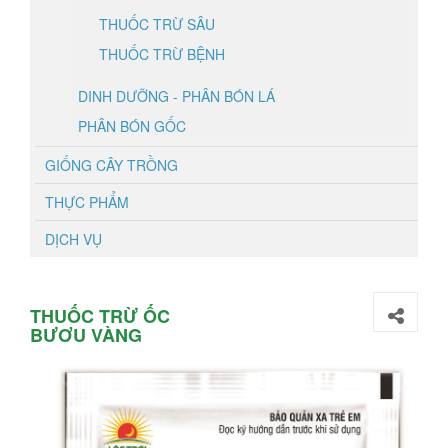
THUỐC TRỪ SÂU
THUỐC TRỪ BỆNH
DINH DƯỠNG - PHÂN BÓN LÁ
PHÂN BÓN GỐC
GIỐNG CÂY TRỒNG
THỰC PHẨM
DỊCH VỤ
THUỐC TRỪ ỐC
BƯƠU VÀNG
ANPUMA 700WP