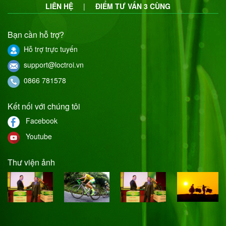
LIÊN HỆ
|
ĐIỂM TƯ VẤN 3 CÙNG
Bạn cần hỗ trợ?
Hỗ trợ trực tuyến
support@loctroi.vn
0866 781578
Kết nối với chúng tôi
Facebook
Youtube
Thư viện ảnh